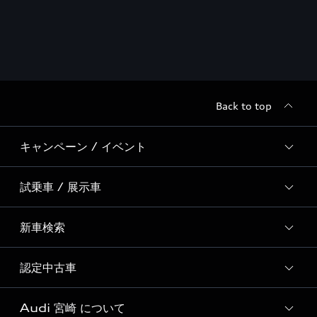
Back to top
キャンペーン / イベント
試乗車 / 展示車
全国統一イベント
ディーラー独自イベント
新車検索
試乗予約
試乗車・展示車一覧
認定中古車
新車検索
Audi 宮崎 について
Audi認定中古車検索