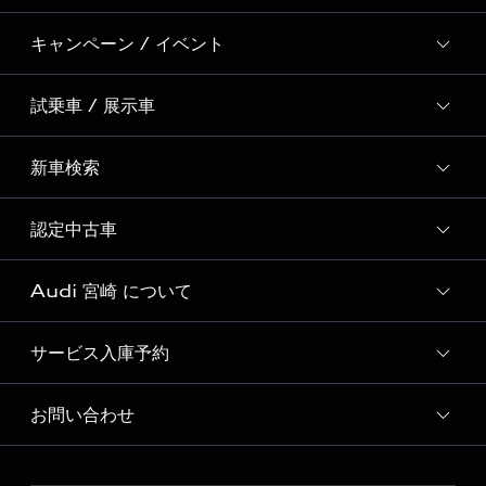
キャンペーン / イベント
試乗車 / 展示車
全国統一イベント
ディーラー独自イベント
新車検索
試乗予約
試乗車・展示車一覧
認定中古車
新車検索
Audi 宮崎 について
Audi認定中古車検索
サービス入庫予約
Audi 宮崎 店舗情報
Audi 宮崎 運営会社概要
お問い合わせ
Audi 宮崎 サービス入庫予約
定期点検 / 車検 料金表
各種お問い合わせ