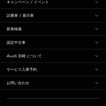
キャンペーン / イベント
試乗車 / 展示車
全国統一イベント
ディーラー独自イベント
新車検索
試乗予約
試乗車・展示車一覧
認定中古車
新車検索
Audi 宮崎 について
Audi認定中古車検索
サービス入庫予約
Audi 宮崎 店舗情報
Audi 宮崎 運営会社概要
お問い合わせ
Audi 宮崎 サービス入庫予約
定期点検 / 車検 料金表
各種お問い合わせ